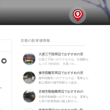
京都の駐車場情報
大原三千院周辺でおすすめの安
い駐車場とコ...
大原三千院へのアクセスは、京都駅か
らバスで約60分、大原バス...
修学院離宮周辺でおすすめの安
い駐車場とコ...
修学院離宮へのアクセスは、電車なら
叡山電鉄の修学院駅から徒歩...
京都市動物園周辺でおすすめの
安い駐車場と...
京都市動物園へのアクセスは、電車な
ら地下鉄東西線の蹴上駅から...