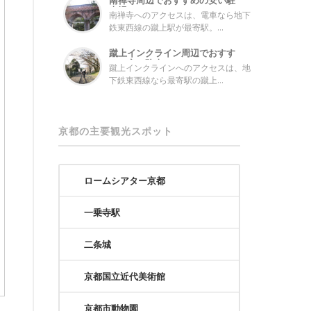
南禅寺周辺でおすすめの安い駐
車場とコイン...
南禅寺へのアクセスは、電車なら地下
鉄東西線の蹴上駅が最寄駅。...
蹴上インクライン周辺でおすす
めの安い駐車...
蹴上インクラインへのアクセスは、地
下鉄東西線なら最寄駅の蹴上...
京都の主要観光スポット
ロームシアター京都
一乗寺駅
二条城
京都国立近代美術館
京都市動物園