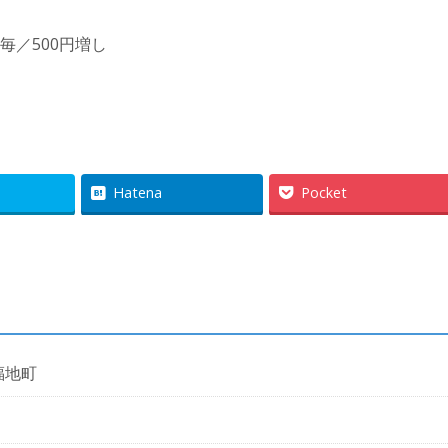
間毎／500円増し
Hatena
Pocket
福地町