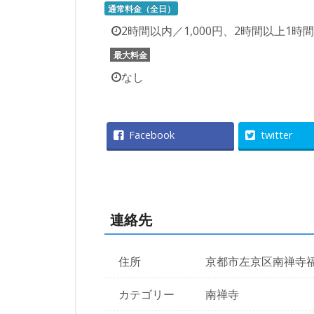
通常料金（全日）
2時間以内／1,000円、2時間以上1時
最大料金
なし
Facebook
twitter
連絡先
住所
京都市左京区南禅寺
カテゴリー
南禅寺