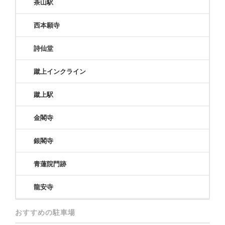
茶山駅
西本願寺
詩仙堂
蹴上インクライン
蹴上駅
金閣寺
銀閣寺
青蓮院門跡
龍安寺
おすすめの駐車場