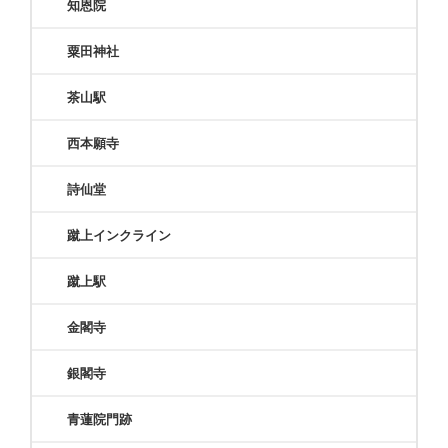
知恩院
粟田神社
茶山駅
西本願寺
詩仙堂
蹴上インクライン
蹴上駅
金閣寺
銀閣寺
青蓮院門跡