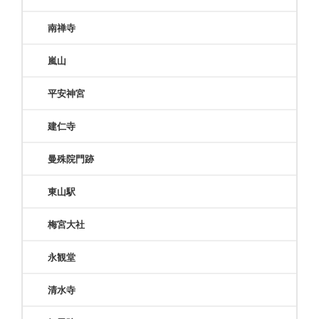
南禅寺
嵐山
平安神宮
建仁寺
曼殊院門跡
東山駅
梅宮大社
永観堂
清水寺